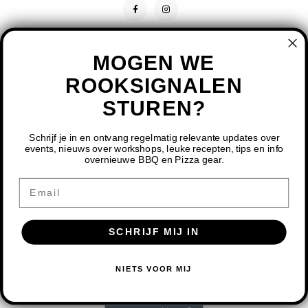
MOGEN WE
ROOKSIGNALEN
STUREN?
CONTACT
KLANTENSERVICE
Schrijf je in en ontvang regelmatig relevante updates over
events, nieuws over workshops, leuke recepten, tips en info
overnieuwe BBQ en Pizza gear.
MIJN ACCOUNT
DOOR HET GEBRUIKEN VAN ONZE WEBSITE, GA JE
Email
AKKOORD MET HET GEBRUIK VAN COOKIES OM ONZE
WEBSITE TE VERBETEREN.
SCHRIJF MIJ IN
DIT BERICHT VERBERGEN
MEER OVER COOKIES »
© COPYRIGHT 2026 BBQ SHOP LIMBURG - POWERED BY
LIGHTSPEED
-
NIETS VOOR MIJ
THEME BY
SHOPMONKEY