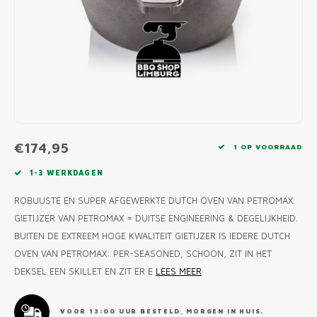
MONO
PREM
BBQ 
LAMP
KLED
PRIM
FUN 
AFDE
PANN
KAMA
PICKL
ROTIS
EMPA
€174,95
1 OP VOORRAAD
1-3 WERKDAGEN
ROBUUSTE EN SUPER AFGEWERKTE DUTCH OVEN VAN PETROMAX.
GIETIJZER VAN PETROMAX = DUITSE ENGINEERING & DEGELIJKHEID.
BUITEN DE EXTREEM HOGE KWALITEIT GIETIJZER IS IEDERE DUTCH
OVEN VAN PETROMAX: PER-SEASONED, SCHOON, ZIT IN HET
DEKSEL EEN SKILLET EN ZIT ER E
LEES MEER
VOOR 13:00 UUR BESTELD, MORGEN IN HUIS.