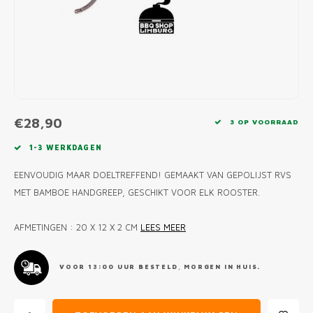
MONO
PREM
BBQ 
LAMP
KLED
PRIM
FUN 
AFDE
PANN
KAMA
PICKL
ROTIS
EMPA
€28,90
3 OP VOORRAAD
1-3 WERKDAGEN
EENVOUDIG MAAR DOELTREFFEND! GEMAAKT VAN GEPOLIJST RVS
MET BAMBOE HANDGREEP, GESCHIKT VOOR ELK ROOSTER.
AFMETINGEN : 20 X 12 X 2 CM
LEES MEER
VOOR 13:00 UUR BESTELD, MORGEN IN HUIS.