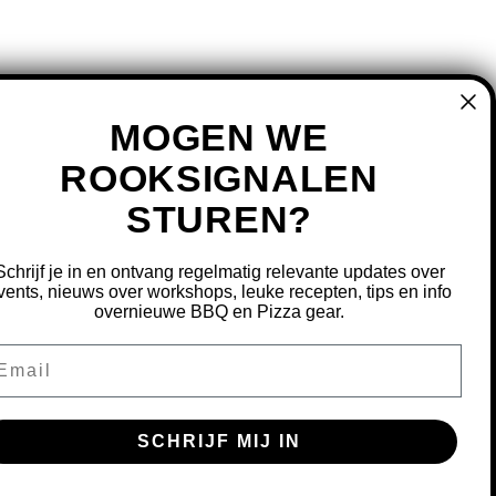
MOGEN WE
ROOKSIGNALEN
MIJN ACCOUNT
STUREN?
REGISTREREN
MIJN BESTELLINGEN
Schrijf je in en ontvang regelmatig relevante updates over
vents, nieuws over workshops, leuke recepten, tips en info
MIJN TICKETS
overnieuwe BBQ en Pizza gear.
MIJN VERLANGLIJST
ail
OURNEREN
SCHRIJF MIJ IN
S OM ONZE WEBSITE TE VERBETEREN.