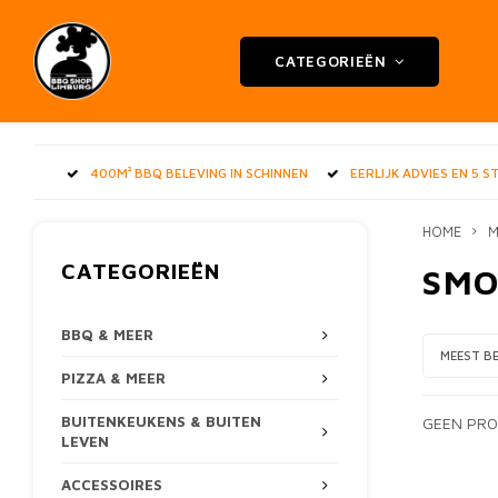
CATEGORIEËN
400M² BBQ BELEVING IN SCHINNEN
EERLIJK ADVIES EN 5 
HOME
M
CATEGORIEËN
SMO
BBQ & MEER
MEEST B
PIZZA & MEER
BUITENKEUKENS & BUITEN
GEEN PRO
LEVEN
ACCESSOIRES