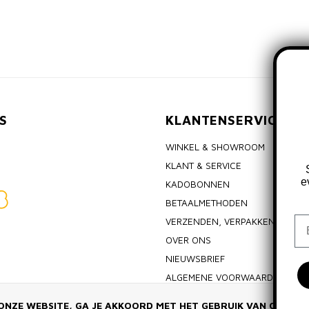
S
KLANTENSERVICE
WINKEL & SHOWROOM
KLANT & SERVICE
e
KADOBONNEN
BETAALMETHODEN
Em
VERZENDEN, VERPAKKEN & RET
OVER ONS
NIEUWSBRIEF
ALGEMENE VOORWAARDEN
PRIVACY POLICY
ONZE WEBSITE, GA JE AKKOORD MET HET GEBRUIK VAN COOKIE