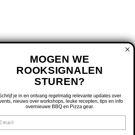
MOGEN WE
ROOKSIGNALEN
STUREN?
MIJN ACCOUNT
REGISTREREN
Schrijf je in en ontvang regelmatig relevante updates over
MIJN BESTELLINGEN
vents, nieuws over workshops, leuke recepten, tips en info
overnieuwe BBQ en Pizza gear.
MIJN TICKETS
MIJN VERLANGLIJST
ail
OURNEREN