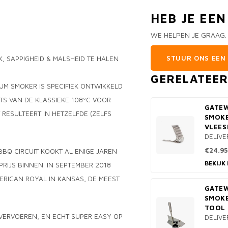
HEB JE EE
WE HELPEN JE GRAAG.
STUUR ONS EEN 
 SAPPIGHEID & MALSHEID TE HALEN
GERELATEE
M SMOKER IS SPECIFIEK ONTWIKKELD
TS VAN DE KLASSIEKE 108ºC VOOR
GATE
 RESULTEERT IN HETZELFDE (ZELFS
SMOK
VLEES
DELIVE
€24,95
BBQ CIRCUIT KOOKT AL ENIGE JAREN
BEKIJK
RIJS BINNEN. IN SEPTEMBER 2018
ERICAN ROYAL IN KANSAS, DE MEEST
GATE
SMOK
TOOL 
 VERVOEREN, EN ECHT SUPER EASY OP
DELIVE