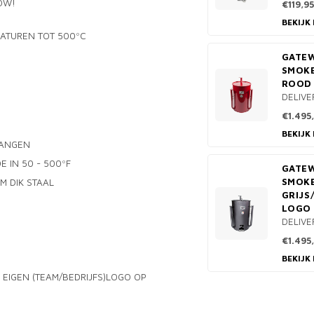
OW!
€119,95
BEKIJK
ATUREN TOT 500ºC
GATE
SMOKE
ROOD 
DELIVE
€1.495
BEKIJK
HANGEN
 IN 50 - 500ºF
GATE
SMOKE
M DIK STAAL
GRIJS
LOGO 
DELIVE
€1.495
BEKIJK
 EIGEN (TEAM/BEDRIJFS)LOGO OP