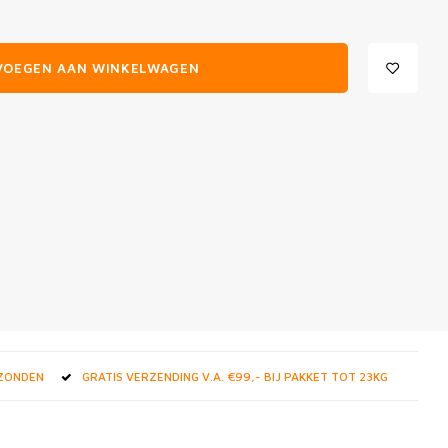
VOEGEN AAN WINKELWAGEN
RZONDEN
GRATIS VERZENDING V.A. €99,- BIJ PAKKET TOT 23KG