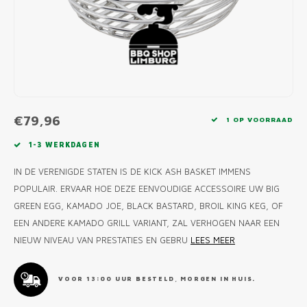
MONO
PREM
BBQ 
LAMP
KLED
PRIM
FUN 
AFDE
PANN
KAMA
PICKL
ROTIS
EMPA
€79,96
1 OP VOORRAAD
1-3 WERKDAGEN
IN DE VERENIGDE STATEN IS DE KICK ASH BASKET IMMENS
POPULAIR. ERVAAR HOE DEZE EENVOUDIGE ACCESSOIRE UW BIG
GREEN EGG, KAMADO JOE, BLACK BASTARD, BROIL KING KEG, OF
EEN ANDERE KAMADO GRILL VARIANT, ZAL VERHOGEN NAAR EEN
NIEUW NIVEAU VAN PRESTATIES EN GEBRU
LEES MEER
VOOR 13:00 UUR BESTELD, MORGEN IN HUIS.