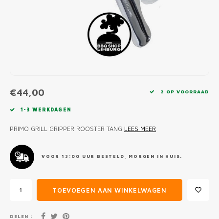
MONO
PREM
BBQ 
LAMP
KLED
PRIM
FUN 
AFDE
PANN
KAMA
PICKL
ROTIS
EMPA
€44,00
2 OP VOORRAAD
1-3 WERKDAGEN
PRIMO GRILL GRIPPER ROOSTER TANG
LEES MEER
VOOR 13:00 UUR BESTELD, MORGEN IN HUIS.
TOEVOEGEN AAN WINKELWAGEN
DELEN :