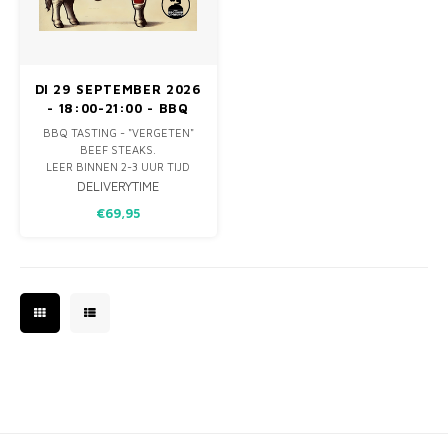
MONO
PREM
BBQ 
LAMP
KLED
PRIM
FUN 
AFDE
PANN
DI 29 SEPTEMBER 2026
- 18:00-21:00 - BBQ
KAMA
PICKL
ROTIS
BEEF TASTING - ZES
BBQ TASTING - "VERGETEN"
SOORTEN "VERGETEN"
BEEF STEAKS.
EMPA
BEEF STEAKS
LEER BINNEN 2-3 UUR TIJD
ZES "ONBEKENDE" SOORTEN
DELIVERYTIME
RUNDERSTEAK KENNEN.
€69,95
NAAST BIEFSTUK,
TOURNEDOS EN OSSENHAAS
ZIJN ER NOG TAL VAN
"ONBEKEND" MAAR VOOR NIET
ONBEMINDE STEAKS TE
KOOP!