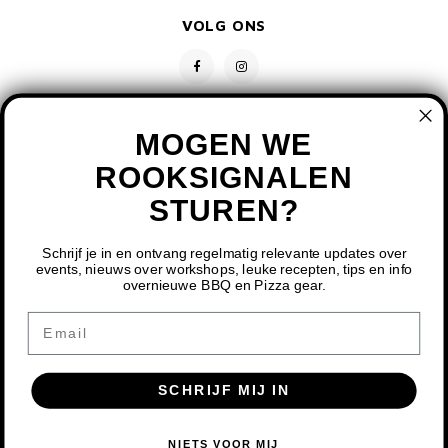
VOLG ONS
MOGEN WE
ROOKSIGNALEN
STUREN?
CONTACT
KLANTENSERVICE
Schrijf je in en ontvang regelmatig relevante updates over
events, nieuws over workshops, leuke recepten, tips en info
overnieuwe BBQ en Pizza gear.
MIJN ACCOUNT
DOOR HET GEBRUIKEN VAN ONZE WEBSITE, GA JE
Email
AKKOORD MET HET GEBRUIK VAN COOKIES OM ONZE
WEBSITE TE VERBETEREN.
SCHRIJF MIJ IN
DIT BERICHT VERBERGEN
MEER OVER COOKIES »
© COPYRIGHT 2026 BBQ SHOP LIMBURG - POWERED BY
LIGHTSPEED
-
NIETS VOOR MIJ