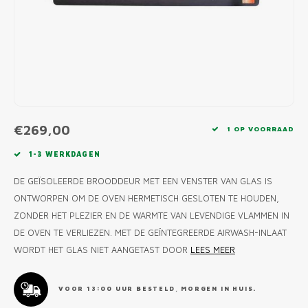
MONO
PREM
BBQ 
LAMP
KLED
PRIM
FUN 
AFDE
PANN
KAMA
PICKL
ROTIS
EMPA
€269,00
1 OP VOORRAAD
1-3 WERKDAGEN
DE GEÏSOLEERDE BROODDEUR MET EEN VENSTER VAN GLAS IS
ONTWORPEN OM DE OVEN HERMETISCH GESLOTEN TE HOUDEN,
ZONDER HET PLEZIER EN DE WARMTE VAN LEVENDIGE VLAMMEN IN
DE OVEN TE VERLIEZEN. MET DE GEÏNTEGREERDE AIRWASH-INLAAT
WORDT HET GLAS NIET AANGETAST DOOR
LEES MEER
VOOR 13:00 UUR BESTELD, MORGEN IN HUIS.