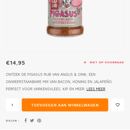
MONO
PREM
BBQ 
LAMP
KLED
PRIM
FUN 
AFDE
PANN
KAMA
PICKL
ROTIS
EMPA
€14,95
NIET OP VOORRAAD
ONTDEK DE PIGASUS RUB VAN ANGUS & OINK, EEN
ONWEERSTAANBARE MIX VAN BACON, HONING EN JALAPEÑO.
PERFECT VOOR VARKENSVLEES, KIP EN MEER.
LEES MEER
TOEVOEGEN AAN WINKELWAGEN
DELEN :