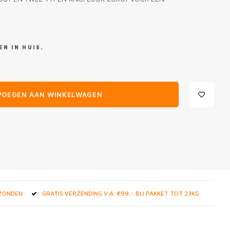
N IN HUIS.
VOEGEN AAN WINKELWAGEN
RZONDEN
GRATIS VERZENDING V.A. €99,- BIJ PAKKET TOT 23KG