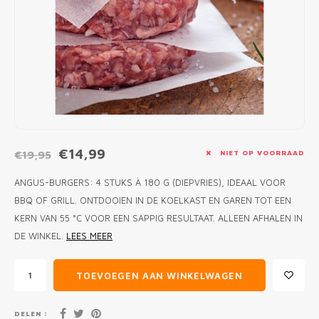
MONO
PREM
BBQ 
LAMP
KLED
PRIM
FUN 
AFDE
PANN
KAMA
PICKL
ROTIS
EMPA
€14,99
€19,95
NIET OP VOORRAAD
ANGUS-BURGERS: 4 STUKS À 180 G (DIEPVRIES), IDEAAL VOOR
BBQ OF GRILL. ONTDOOIEN IN DE KOELKAST EN GAREN TOT EEN
KERN VAN 55 °C VOOR EEN SAPPIG RESULTAAT. ALLEEN AFHALEN IN
DE WINKEL.
LEES MEER
TOEVOEGEN AAN WINKELWAGEN
DELEN :