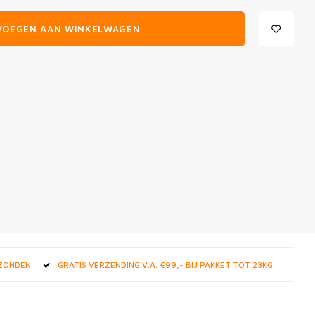
VOEGEN AAN WINKELWAGEN
RZONDEN
GRATIS VERZENDING V.A. €99,- BIJ PAKKET TOT 23KG