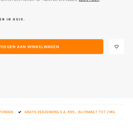
N IN HUIS.
VOEGEN AAN WINKELWAGEN
RZONDEN
GRATIS VERZENDING V.A. €99,- BIJ PAKKET TOT 23KG