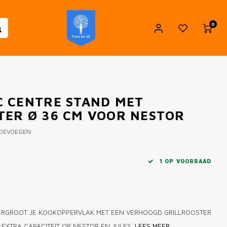
0
C CENTRE STAND MET
ER Ø 36 CM VOOR NESTOR
TOEVOEGEN
1 OP VOORRAAD
RGROOT JE KOOKOPPERVLAK MET EEN VERHOOGD GRILLROOSTER
N EXTRA CAPACITEIT OP NESTOR EN JULES.
LEES MEER