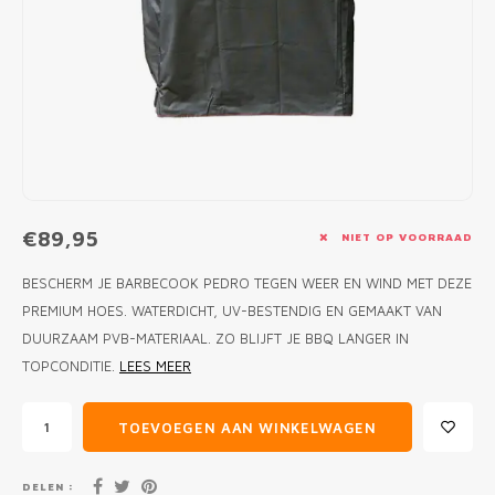
MONO
PREM
BBQ 
LAMP
KLED
PRIM
FUN 
AFDE
PANN
KAMA
PICKL
ROTIS
EMPA
€89,95
NIET OP VOORRAAD
BESCHERM JE BARBECOOK PEDRO TEGEN WEER EN WIND MET DEZE
PREMIUM HOES. WATERDICHT, UV-BESTENDIG EN GEMAAKT VAN
DUURZAAM PVB-MATERIAAL. ZO BLIJFT JE BBQ LANGER IN
TOPCONDITIE.
LEES MEER
TOEVOEGEN AAN WINKELWAGEN
DELEN :