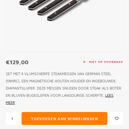
MONO
PREM
BBQ 
LAMP
KLED
PRIM
FUN 
AFDE
PANN
KAMA
PICKL
ROTIS
EMPA
€129,00
NIET OP VOORRAAD
SET MET 4 VLIJMSCHERPE STEAKMESSEN VAN GERMAN STEEL
(58HRC), EEN MAGNETISCHE HOUTEN HOUDER EN INGEBOUWDE
DIAMANTSLIJPER. DEZE MESSEN SNIJDEN DOOR STEAK ALS BOTER
EN BLIJVEN BIJGESLEPEN VOOR LANGDURIGE SCHERPTE.
LEES
MEER
TOEVOEGEN AAN WINKELWAGEN