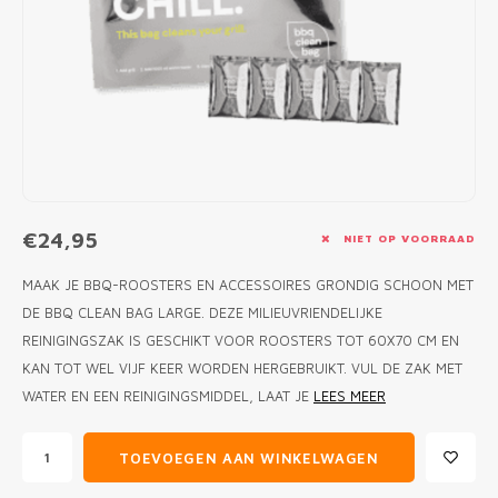
MONO
PREM
BBQ 
LAMP
KLED
PRIM
FUN 
AFDE
PANN
KAMA
PICKL
ROTIS
EMPA
€24,95
NIET OP VOORRAAD
MAAK JE BBQ-ROOSTERS EN ACCESSOIRES GRONDIG SCHOON MET
DE BBQ CLEAN BAG LARGE. DEZE MILIEUVRIENDELIJKE
REINIGINGSZAK IS GESCHIKT VOOR ROOSTERS TOT 60X70 CM EN
KAN TOT WEL VIJF KEER WORDEN HERGEBRUIKT. VUL DE ZAK MET
WATER EN EEN REINIGINGSMIDDEL, LAAT JE
LEES MEER
TOEVOEGEN AAN WINKELWAGEN