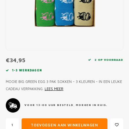
MONO
PREM
BBQ 
LAMP
KLED
PRIM
FUN 
AFDE
PANN
KAMA
PICKL
ROTIS
EMPA
€34,95
2 OP VOORRAAD
1-3 WERKDAGEN
MOOIE BIG GREEN EGG 3 PAK SOKKEN - 3 KLEUREN - IN EEN LEUKE
CADEAU VERPAKKING.
LEES MEER
VOOR 13:00 UUR BESTELD, MORGEN IN HUIS.
TOEVOEGEN AAN WINKELWAGEN