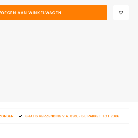
VOEGEN AAN WINKELWAGEN
RZONDEN
GRATIS VERZENDING V.A. €99,- BIJ PAKKET TOT 23KG