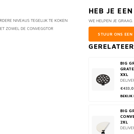
HEB JE EE
RDERE NIVEAUS TEGELIJK TE KOKEN
WE HELPEN JE GRAAG.
SKET ZOWEL DE CONVEGGTOR
STUUR ONS EEN 
GERELATEE
BIG G
GRATE
XXL
DELIVE
€433,0
BEKIJK
BIG G
CONV
2XL
DELIVE