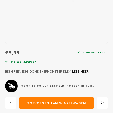
MONO
PREM
BBQ 
LAMP
KLED
PRIM
FUN 
AFDE
PANN
KAMA
PICKL
ROTIS
EMPA
€5,95
3 OP VOORRAAD
1-3 WERKDAGEN
BIG GREEN EGG DOME THERMOMETER KLEM
LEES MEER
VOOR 13:00 UUR BESTELD, MORGEN IN HUIS.
TOEVOEGEN AAN WINKELWAGEN