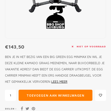
MONO
PREM
BBQ 
LAMP
KLED
PRIM
FUN 
AFDE
PANN
KAMA
PICKL
ROTIS
EMPA
€143,50
NIET OP VOORRAAD
BEN JE IN HET BEZIG VAN EEN BIG GREEN EGG MINIMAX EN WIL JE
DEZE KLEINE KAMADO GRAAG MEENEMEN, NAAR BIJVOORBEELD JE
VAKANTIE ADRES? DAN BIEDT DE EGG CARRIER UITKOMST. DE EGG
CARRIER MINIMAX HEEFT EEN ERG HANDIGE DRAAGBEUGEL VOOR
HET GEMAKKELIJK VERVOEREN
LEES MEER
TOEVOEGEN AAN WINKELWAGEN
DELEN :