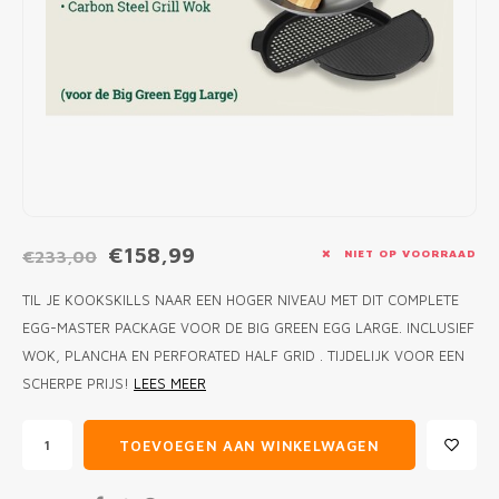
MONO
PREM
BBQ 
LAMP
KLED
PRIM
FUN 
AFDE
PANN
KAMA
PICKL
ROTIS
EMPA
€158,99
€233,00
NIET OP VOORRAAD
TIL JE KOOKSKILLS NAAR EEN HOGER NIVEAU MET DIT COMPLETE
EGG-MASTER PACKAGE VOOR DE BIG GREEN EGG LARGE. INCLUSIEF
WOK, PLANCHA EN PERFORATED HALF GRID . TIJDELIJK VOOR EEN
SCHERPE PRIJS!
LEES MEER
TOEVOEGEN AAN WINKELWAGEN