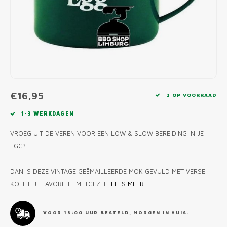
MONO
PREM
BBQ 
LAMP
KLED
PRIM
FUN 
AFDE
PANN
KAMA
PICKL
ROTIS
EMPA
€16,95
2 OP VOORRAAD
1-3 WERKDAGEN
VROEG UIT DE VEREN VOOR EEN LOW & SLOW BEREIDING IN JE
EGG?
DAN IS DEZE VINTAGE GEËMAILLEERDE MOK GEVULD MET VERSE
KOFFIE JE FAVORIETE METGEZEL.
LEES MEER
VOOR 13:00 UUR BESTELD, MORGEN IN HUIS.