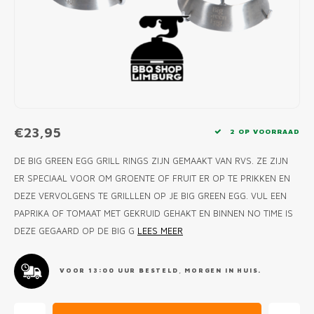
MONO
PREM
BBQ 
LAMP
KLED
PRIM
FUN 
AFDE
PANN
KAMA
PICKL
ROTIS
EMPA
€23,95
2 OP VOORRAAD
DE BIG GREEN EGG GRILL RINGS ZIJN GEMAAKT VAN RVS. ZE ZIJN
ER SPECIAAL VOOR OM GROENTE OF FRUIT ER OP TE PRIKKEN EN
DEZE VERVOLGENS TE GRILLLEN OP JE BIG GREEN EGG. VUL EEN
PAPRIKA OF TOMAAT MET GEKRUID GEHAKT EN BINNEN NO TIME IS
DEZE GEGAARD OP DE BIG G
LEES MEER
VOOR 13:00 UUR BESTELD, MORGEN IN HUIS.