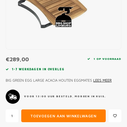
MONO
PREM
BBQ 
LAMP
KLED
PRIM
FUN 
AFDE
PANN
KAMA
PICKL
ROTIS
EMPA
€289,00
1 OP VOORRAAD
1-7 WERKDAGEN IN OVERLEG
BIG GREEN EGG LARGE ACACIA HOUTEN EGGMATES
LEES MEER
VOOR 13:00 UUR BESTELD, MORGEN IN HUIS.
TOEVOEGEN AAN WINKELWAGEN