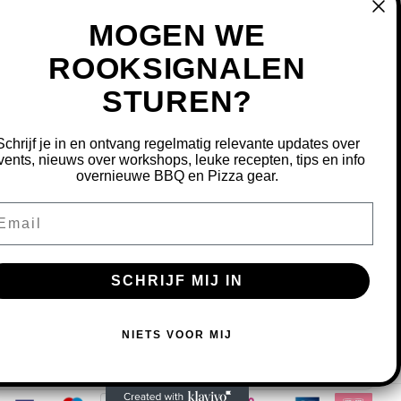
MOGEN WE
ROOKSIGNALEN
STUREN?
MIJN ACCOUNT
REGISTREREN
Schrijf je in en ontvang regelmatig relevante updates over
MIJN BESTELLINGEN
vents, nieuws over workshops, leuke recepten, tips en info
overnieuwe BBQ en Pizza gear.
MIJN TICKETS
MIJN VERLANGLIJST
ail
OURNEREN
SCHRIJF MIJ IN
S OM ONZE WEBSITE TE VERBETEREN.
NIETS VOOR MIJ
MEER OVER COOKIES »