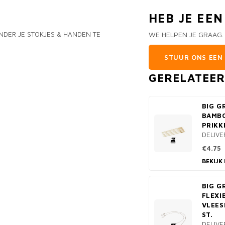
HEB JE EE
ONDER JE STOKJES & HANDEN TE
WE HELPEN JE GRAAG.
STUUR ONS EEN 
GERELATEE
BIG G
BAMB
PRIKK
DELIVE
€4,75
BEKIJK
BIG G
FLEXI
VLEES
ST.
DELIVE