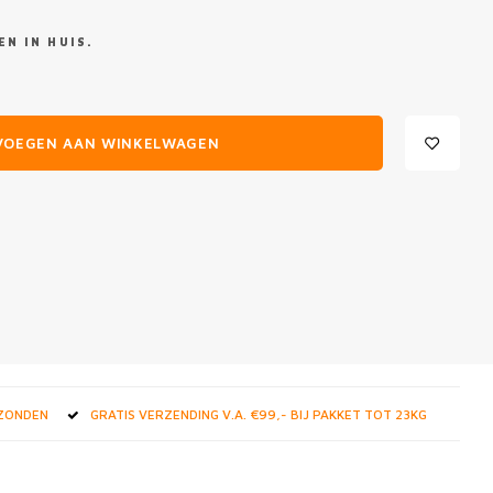
N IN HUIS.
VOEGEN AAN WINKELWAGEN
RZONDEN
GRATIS VERZENDING V.A. €99,- BIJ PAKKET TOT 23KG