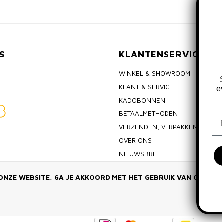
S
KLANTENSERVICE
WINKEL & SHOWROOM
KLANT & SERVICE
e
KADOBONNEN
BETAALMETHODEN
Em
VERZENDEN, VERPAKKEN & RET
OVER ONS
NIEUWSBRIEF
ALGEMENE VOORWAARDEN
ONZE WEBSITE, GA JE AKKOORD MET HET GEBRUIK VAN COOKIE
PRIVACY POLICY