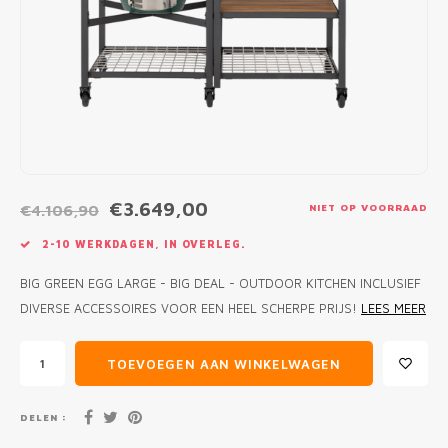
MONO
PREM
BBQ 
LAMP
KLED
PRIM
FUN 
AFDE
PANN
KAMA
PICKL
ROTIS
EMPA
€3.649,00
€4.106,90
NIET OP VOORRAAD
2-10 WERKDAGEN, IN OVERLEG.
BIG GREEN EGG LARGE - BIG DEAL - OUTDOOR KITCHEN INCLUSIEF
DIVERSE ACCESSOIRES VOOR EEN HEEL SCHERPE PRIJS!
LEES MEER
TOEVOEGEN AAN WINKELWAGEN
DELEN :