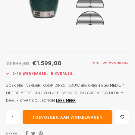
MONO
PREM
BBQ 
LAMP
KLED
PRIM
FUN 
AFDE
PANN
KAMA
PICKL
ROTIS
EMPA
€1.599,00
€1.844,50
NIET OP VOORRAAD
2-10 WERKDAGEN, IN OVERLEG.
ZOEK NIET VERDER. KOOP DIRECT JOUW BIG GREEN EGG MEDIUM
MET DE MEEST GEKOZEN ACCESSOIRES! BIG GREEN EGG MEDIUM
DEAL - START COLLECTION
LEES MEER
TOEVOEGEN AAN WINKELWAGEN
DELEN :