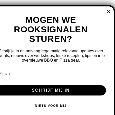
MOGEN WE
ROOKSIGNALEN
STUREN?
MIJN ACCOUNT
REGISTREREN
Schrijf je in en ontvang regelmatig relevante updates over
MIJN BESTELLINGEN
vents, nieuws over workshops, leuke recepten, tips en info
overnieuwe BBQ en Pizza gear.
MIJN TICKETS
MIJN VERLANGLIJST
ail
OURNEREN
SCHRIJF MIJ IN
S OM ONZE WEBSITE TE VERBETEREN.
NIETS VOOR MIJ
MEER OVER COOKIES »