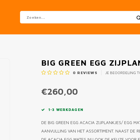
BIG GREEN EGG ZIJPL
0
REVIEWS
JE BEOORDELING 
€260,00
1-3 WERKDAGEN
DE BIG GREEN EGG ACACIA ZIJPLANKJES/ EGG M
AANVULLING VAN HET ASSORTIMENT. NAAST DE 
DE ACACIA EGG MATES NU OOK DE KEUZE VOOR E