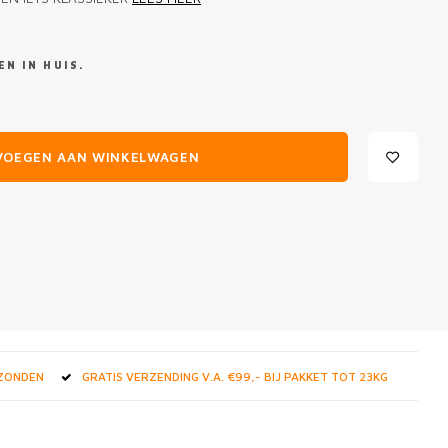
N IN HUIS.
VOEGEN AAN WINKELWAGEN
RZONDEN
GRATIS VERZENDING V.A. €99,- BIJ PAKKET TOT 23KG