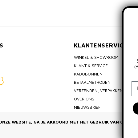
S
KLANTENSERVICE
WINKEL & SHOWROOM
KLANT & SERVICE
e
KADOBONNEN
BETAALMETHODEN
Em
VERZENDEN, VERPAKKEN & RET
OVER ONS
NIEUWSBRIEF
ALGEMENE VOORWAARDEN
ONZE WEBSITE, GA JE AKKOORD MET HET GEBRUIK VAN COOKIE
PRIVACY POLICY