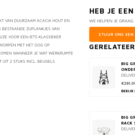
HEB JE EE
AKT VAN DUURZAAM ACACIA HOUT EN
WE HELPEN JE GRAAG.
S BESTAANDE ZIJPLANKJES VAN
STUUR ONS EEN 
UZE VOOR EEN IETS KLASSIEKER
NTWORPEN MET HET OOG OP
GERELATEE
 KOMEN WANNEER JE WAT WERKRUIMTE
T UIT 2 STUKS INCL. BEUGELS
BIG G
ONDE
DELIVE
€261,0
BEKIJK
BIG G
RACK 
DELIVE