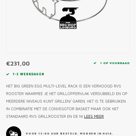
MONO
PREM
BBQ 
LAMP
KLED
PRIM
FUN 
AFDE
PANN
KAMA
PICKL
ROTIS
EMPA
€231,00
1 OP VOORRAAD
1-3 WERKDAGEN
HET BIG GREEN EGG MULTI-LEVEL RACK IS EEN VERHOOGD RVS
ROOSTER WAARMEE JE HET GRILLOPPERVLAK VERDUBBELD EN OP
MEERDERE NIVEAUS KUNT GRILLEN/ GAREN. HET IS TE GEBRUIKEN
IN COMBINATIE MET DE CONVEGGTOR BASKET MAAR OOK HET
STANDAARD RVS GRILLROOSTER EN DE NI
LEES MEER
VOOR 13:00 UUR BESTELD, MORGEN IN HUIS.