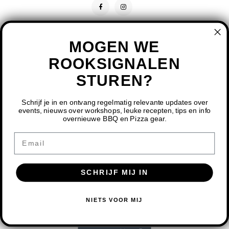
MOGEN WE
ROOKSIGNALEN
STUREN?
CONTACT
KLANTENSERVICE
Schrijf je in en ontvang regelmatig relevante updates over
events, nieuws over workshops, leuke recepten, tips en info
overnieuwe BBQ en Pizza gear.
MIJN ACCOUNT
DOOR HET GEBRUIKEN VAN ONZE WEBSITE, GA JE
Email
AKKOORD MET HET GEBRUIK VAN COOKIES OM ONZE
WEBSITE TE VERBETEREN.
SCHRIJF MIJ IN
DIT BERICHT VERBERGEN
MEER OVER COOKIES »
© COPYRIGHT 2026 BBQ SHOP LIMBURG - POWERED BY
LIGHTSPEED
-
NIETS VOOR MIJ
THEME BY
SHOPMONKEY