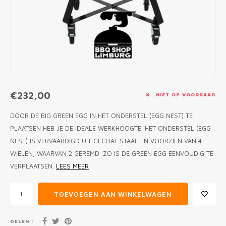
MONO
PREM
BBQ 
LAMP
KLED
PRIM
FUN 
AFDE
PANN
KAMA
PICKL
ROTIS
EMPA
€232,00
NIET OP VOORRAAD
DOOR DE BIG GREEN EGG IN HET ONDERSTEL (EGG NEST) TE
PLAATSEN HEB JE DE IDEALE WERKHOOGTE. HET ONDERSTEL (EGG
NEST) IS VERVAARDIGD UIT GECOAT STAAL EN VOORZIEN VAN 4
WIELEN, WAARVAN 2 GEREMD. ZO IS DE GREEN EGG EENVOUDIG TE
VERPLAATSEN.
LEES MEER
TOEVOEGEN AAN WINKELWAGEN
DELEN :