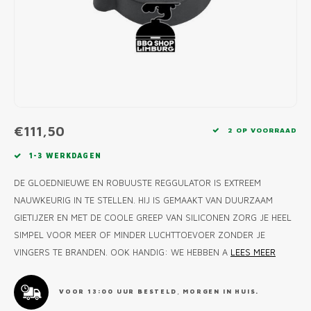
MONO
PREM
BBQ 
LAMP
KLED
PRIM
FUN 
AFDE
PANN
KAMA
PICKL
ROTIS
EMPA
€111,50
2 OP VOORRAAD
1-3 WERKDAGEN
DE GLOEDNIEUWE EN ROBUUSTE REGGULATOR IS EXTREEM
NAUWKEURIG IN TE STELLEN. HIJ IS GEMAAKT VAN DUURZAAM
GIETIJZER EN MET DE COOLE GREEP VAN SILICONEN ZORG JE HEEL
SIMPEL VOOR MEER OF MINDER LUCHTTOEVOER ZONDER JE
VINGERS TE BRANDEN. OOK HANDIG: WE HEBBEN A
LEES MEER
VOOR 13:00 UUR BESTELD, MORGEN IN HUIS.