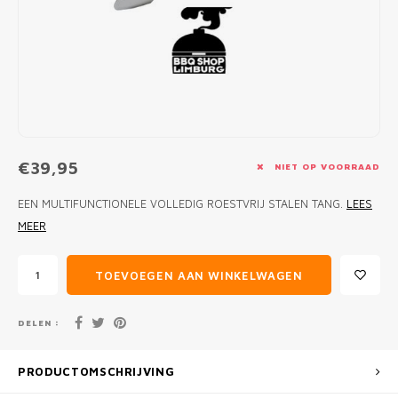
MONO
PREM
BBQ 
LAMP
KLED
PRIM
FUN 
AFDE
PANN
KAMA
PICKL
ROTIS
EMPA
€39,95
NIET OP VOORRAAD
EEN MULTIFUNCTIONELE VOLLEDIG ROESTVRIJ STALEN TANG.
LEES
MEER
TOEVOEGEN AAN WINKELWAGEN
DELEN :
PRODUCTOMSCHRIJVING