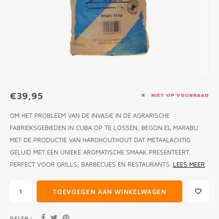
MONO
PREM
BBQ 
LAMP
KLED
PRIM
FUN 
AFDE
PANN
KAMA
PICKL
ROTIS
EMPA
€39,95
NIET OP VOORRAAD
OM HET PROBLEEM VAN DE INVASIE IN DE AGRARISCHE
FABRIEKSGEBIEDEN IN CUBA OP TE LOSSEN, BEGON EL MARABU
MET DE PRODUCTIE VAN HARDHOUTHOUT DAT METAALACHTIG
GELUID MET EEN UNIEKE AROMATISCHE SMAAK PRESENTEERT.
PERFECT VOOR GRILLS, BARBECUES EN RESTAURANTS.
LEES MEER
TOEVOEGEN AAN WINKELWAGEN
DELEN :