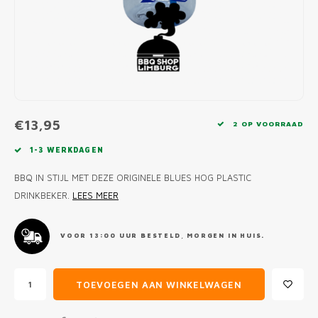
MONO
PREM
BBQ 
LAMP
KLED
PRIM
FUN 
AFDE
PANN
KAMA
PICKL
ROTIS
EMPA
€13,95
2 OP VOORRAAD
1-3 WERKDAGEN
BBQ IN STIJL MET DEZE ORIGINELE BLUES HOG PLASTIC
DRINKBEKER.
LEES MEER
VOOR 13:00 UUR BESTELD, MORGEN IN HUIS.
TOEVOEGEN AAN WINKELWAGEN