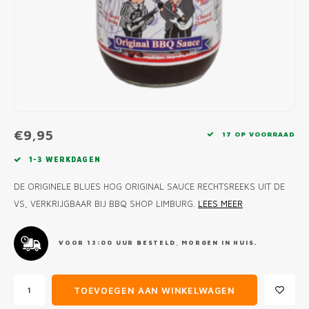
MONO
PREM
BBQ 
LAMP
KLED
PRIM
FUN 
AFDE
PANN
KAMA
PICKL
ROTIS
EMPA
€9,95
17 OP VOORRAAD
1-3 WERKDAGEN
DE ORIGINELE BLUES HOG ORIGINAL SAUCE RECHTSREEKS UIT DE
VS, VERKRIJGBAAR BIJ BBQ SHOP LIMBURG.
LEES MEER
VOOR 13:00 UUR BESTELD, MORGEN IN HUIS.
TOEVOEGEN AAN WINKELWAGEN