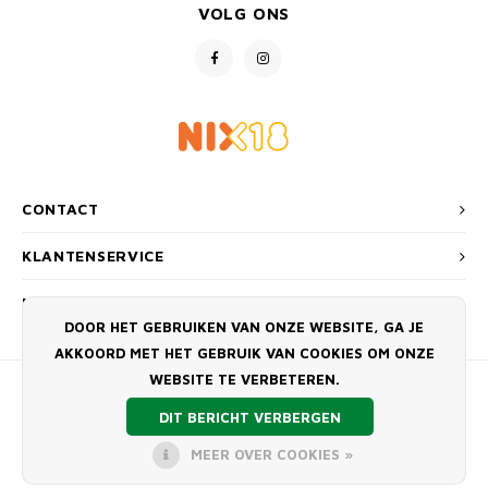
VOLG ONS
MONO
PREM
BBQ 
LAMP
KLED
PRIM
FUN 
AFDE
PANN
KAMA
PICKL
ROTIS
EMPA
CONTACT
KLANTENSERVICE
MIJN ACCOUNT
DOOR HET GEBRUIKEN VAN ONZE WEBSITE, GA JE
AKKOORD MET HET GEBRUIK VAN COOKIES OM ONZE
WEBSITE TE VERBETEREN.
DIT BERICHT VERBERGEN
MEER OVER COOKIES »
© COPYRIGHT 2026 BBQ SHOP LIMBURG - POWERED BY
LIGHTSPEED
-
THEME BY
SHOPMONKEY