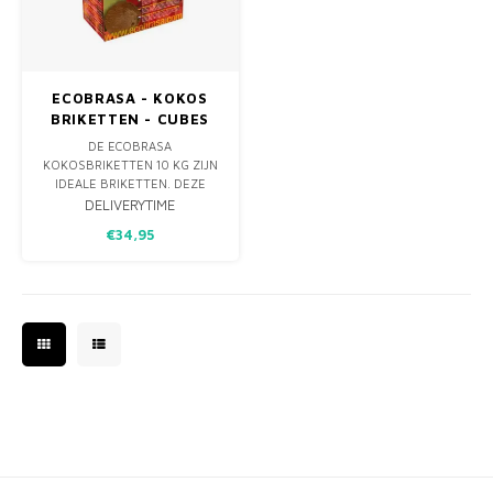
MONO
PREM
BBQ 
LAMP
KLED
PRIM
FUN 
AFDE
PANN
ECOBRASA - KOKOS
BRIKETTEN - CUBES
KAMA
PICKL
ROTIS
10KG
DE ECOBRASA
KOKOSBRIKETTEN 10 KG ZIJN
EMPA
IDEALE BRIKETTEN. DEZE
BRIKETTEN WORDEN
DELIVERYTIME
VERVAARDIGD UIT DE SCHAAL
€34,95
VAN KOKOSNOTEN EN
ZORGEN HIERDOOR VOOR
HEEL WEINIG AS.