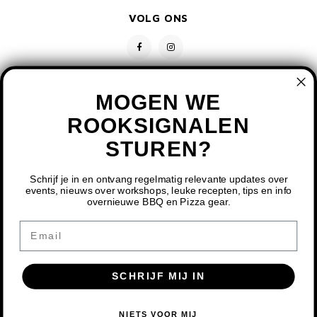
VOLG ONS
MOGEN WE
ROOKSIGNALEN
STUREN?
CONTACT
KLANTENSERVICE
Schrijf je in en ontvang regelmatig relevante updates over
events, nieuws over workshops, leuke recepten, tips en info
overnieuwe BBQ en Pizza gear.
MIJN ACCOUNT
DOOR HET GEBRUIKEN VAN ONZE WEBSITE, GA JE
Email
AKKOORD MET HET GEBRUIK VAN COOKIES OM ONZE
WEBSITE TE VERBETEREN.
SCHRIJF MIJ IN
DIT BERICHT VERBERGEN
MEER OVER COOKIES »
© COPYRIGHT 2026 BBQ SHOP LIMBURG - POWERED BY
LIGHTSPEED
-
NIETS VOOR MIJ