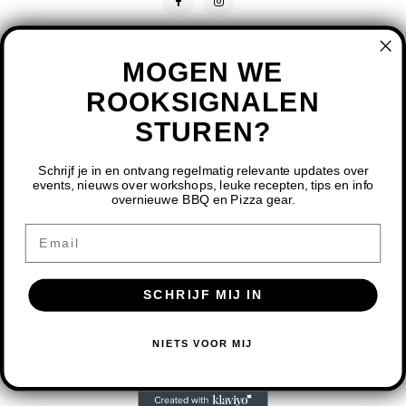
MOGEN WE
ROOKSIGNALEN
STUREN?
CONTACT
KLANTENSERVICE
Schrijf je in en ontvang regelmatig relevante updates over
events, nieuws over workshops, leuke recepten, tips en info
overnieuwe BBQ en Pizza gear.
MIJN ACCOUNT
DOOR HET GEBRUIKEN VAN ONZE WEBSITE, GA JE
Email
AKKOORD MET HET GEBRUIK VAN COOKIES OM ONZE
WEBSITE TE VERBETEREN.
SCHRIJF MIJ IN
DIT BERICHT VERBERGEN
MEER OVER COOKIES »
© COPYRIGHT 2026 BBQ SHOP LIMBURG - POWERED BY
LIGHTSPEED
-
NIETS VOOR MIJ
THEME BY
SHOPMONKEY