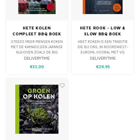
MONO
PREM
BBQ 
LAMP
KLED
PRIM
FUN 
AFDE
PANN
HETE KOLEN
HETE ROOK - LOW &
COMPLEET BBQ BOEK
SLOW BBQ BOEK
KAMA
PICKL
ROTIS
STEEDS MEER MENSEN KOKEN
HEET ROKEN IS EEN TRADITIE
MET DE KAMADO,EEN JAPANSE
DIE BIJ ONS, IN NOORDWEST-
EMPA
KLEIOVEN ZOALS DE BIG
EUROPA, VOORAL MET VIS
GREEN
WORDT GEASSOCIEERD: DENK
DELIVERYTIME
DELIVERYTIME
EGG, DE KAMADO JOE EN DE
AAN GEROOKTE ZALM EN
€32,00
€29,95
PRIMO. DANKZIJ DE TECHNIEK
MAKREEL. IN AMERIKA IS EEN
VAN DE KAMADO KAN DAT HET
MENGVORM ONTSTAAN VAN
HELE JAAR DOOR, ONGEACHT
DIE EUROPESE TRADITIE EN
HET HOLLANDSE WEER. HETE
DE LOKALE MANIER VAN
KOLEN COMPLEET, DE
GRILLEN EN LANGZAAM GAREN
HERZIENE UITGAVE VAN HETE
BOVEN HOUTVU
KO