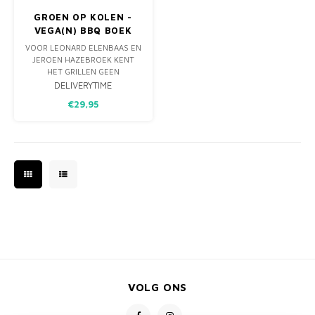
GROEN OP KOLEN -
VEGA(N) BBQ BOEK
VOOR LEONARD ELENBAAS EN
JEROEN HAZEBROEK KENT
HET GRILLEN GEEN
GEHEIMEN MEER. MET GROEN
DELIVERYTIME
OP KOLEN LATEN ZIJ ZIEN HOE
€29,95
VEELZIJDIG EEN
VEGA(N) BBQ KAN ZIJN.
ONTDEK BEREIDINGSWIJZEN
VAN GROENTEN EN
FRUIT OP HOUTSKOOL, ZOALS
POFFEN EN GRILLEN,
CAVEMAN-STYLE
VOLG ONS