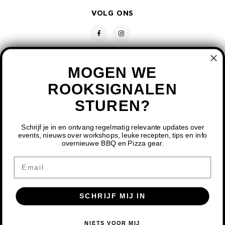
VOLG ONS
MOGEN WE
ROOKSIGNALEN
STUREN?
CONTACT
KLANTENSERVICE
Schrijf je in en ontvang regelmatig relevante updates over
events, nieuws over workshops, leuke recepten, tips en info
overnieuwe BBQ en Pizza gear.
MIJN ACCOUNT
DOOR HET GEBRUIKEN VAN ONZE WEBSITE, GA JE
Email
AKKOORD MET HET GEBRUIK VAN COOKIES OM ONZE
WEBSITE TE VERBETEREN.
SCHRIJF MIJ IN
DIT BERICHT VERBERGEN
MEER OVER COOKIES »
© COPYRIGHT 2026 BBQ SHOP LIMBURG - POWERED BY
LIGHTSPEED
-
NIETS VOOR MIJ