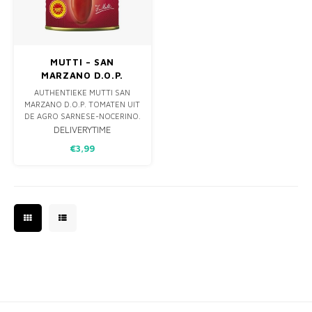
MONO
PREM
BBQ 
LAMP
KLED
PRIM
FUN 
AFDE
PANN
MUTTI – SAN
MARZANO D.O.P.
KAMA
PICKL
ROTIS
TOMATEN 400G
AUTHENTIEKE MUTTI SAN
MARZANO D.O.P. TOMATEN UIT
EMPA
DE AGRO SARNESE-NOCERINO.
VLEZIG, ZOET EN ARM AAN
DELIVERYTIME
PITJES. DE PERFECTE BASIS
€3,99
VOOR NAPOLITAANSE PIZZA,
PASTASAUS EN ITALIAANSE
KLASSIEKERS.