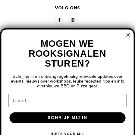
VOLG ONS
MOGEN WE
ROOKSIGNALEN
STUREN?
CONTACT
KLANTENSERVICE
Schrijf je in en ontvang regelmatig relevante updates over
events, nieuws over workshops, leuke recepten, tips en info
overnieuwe BBQ en Pizza gear.
MIJN ACCOUNT
DOOR HET GEBRUIKEN VAN ONZE WEBSITE, GA JE
Email
AKKOORD MET HET GEBRUIK VAN COOKIES OM ONZE
WEBSITE TE VERBETEREN.
SCHRIJF MIJ IN
DIT BERICHT VERBERGEN
MEER OVER COOKIES »
© COPYRIGHT 2026 BBQ SHOP LIMBURG - POWERED BY
LIGHTSPEED
-
NIETS VOOR MIJ