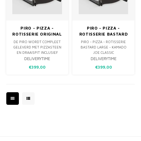
MONO
PREM
BBQ 
LAMP
KLED
PRIM
FUN 
AFDE
PANN
PIRO - PIZZA -
PIRO - PIZZA -
ROTISSERIE ORIGINAL
ROTISSERIE BASTARD
KAMA
PICKL
ROTIS
LARGE
LARGE - KAMADO JOE
DE PIRO WORDT COMPLEET
PIRO - PIZZA - ROTISSERIE
CLASSIC
GELEVERD MET PIZZASTEEN
BASTARD LARGE - KAMADO
EMPA
EN DRAAISPIT INCLUSIEF
JOE CLASSIC
SPITMOTOR, TWEE
DELIVERYTIME
DELIVERYTIME
SPITVORKEN EN DE
€399,00
€399,00
VEILIGHEIDS- &
GEBRUIKSINSTRUCTIES.