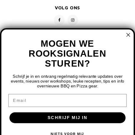
VOLG ONS
MOGEN WE
ROOKSIGNALEN
STUREN?
CONTACT
KLANTENSERVICE
Schrijf je in en ontvang regelmatig relevante updates over
events, nieuws over workshops, leuke recepten, tips en info
overnieuwe BBQ en Pizza gear.
MIJN ACCOUNT
DOOR HET GEBRUIKEN VAN ONZE WEBSITE, GA JE
Email
AKKOORD MET HET GEBRUIK VAN COOKIES OM ONZE
WEBSITE TE VERBETEREN.
SCHRIJF MIJ IN
DIT BERICHT VERBERGEN
MEER OVER COOKIES »
© COPYRIGHT 2026 BBQ SHOP LIMBURG - POWERED BY
LIGHTSPEED
-
NIETS VOOR MIJ