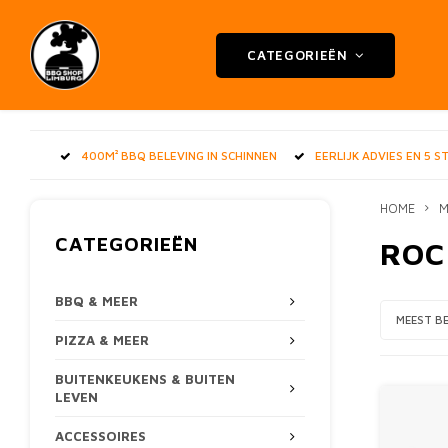
CATEGORIEËN
400M² BBQ BELEVING IN SCHINNEN
EERLIJK ADVIES EN 5 
HOME
M
CATEGORIEËN
ROC
BBQ & MEER
MEEST B
PIZZA & MEER
BUITENKEUKENS & BUITEN
LEVEN
ACCESSOIRES