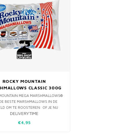
ROCKY MOUNTAIN
HMALLOWS CLASSIC 300G
MOUNTAIN MEGA MARSHMALLOWS®
 DE BESTE MARSHMALLOWS IN DE
LD OM TE ROOSTEREN: OF JE NU
DELIVERYTIME
EN KAMPVUUR ZIT OF ZE 'GEWOON'
 DE BARBECUE ROOSTERT, ROCKY
€4,95
TAIN MARSHMALLOWS® WORDEN
RACHTIG GOUDBRUIN AAN DE
ITENKANT EN HEERLIJK 'GOOE