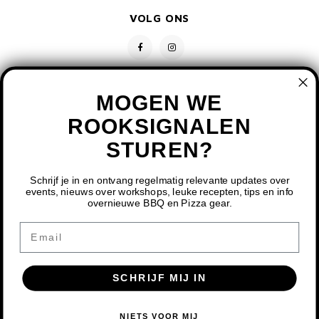
VOLG ONS
MOGEN WE
ROOKSIGNALEN
STUREN?
CONTACT
KLANTENSERVICE
Schrijf je in en ontvang regelmatig relevante updates over
events, nieuws over workshops, leuke recepten, tips en info
overnieuwe BBQ en Pizza gear.
MIJN ACCOUNT
DOOR HET GEBRUIKEN VAN ONZE WEBSITE, GA JE
Email
AKKOORD MET HET GEBRUIK VAN COOKIES OM ONZE
WEBSITE TE VERBETEREN.
SCHRIJF MIJ IN
DIT BERICHT VERBERGEN
MEER OVER COOKIES »
© COPYRIGHT 2026 BBQ SHOP LIMBURG - POWERED BY
LIGHTSPEED
-
NIETS VOOR MIJ