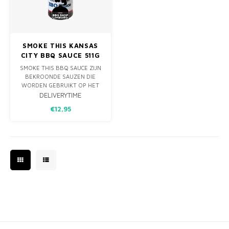
MONO
PREM
BBQ 
LAMP
KLED
PRIM
FUN 
AFDE
PANN
SMOKE THIS KANSAS
CITY BBQ SAUCE 511G
KAMA
PICKL
ROTIS
SMOKE THIS BBQ SAUCE ZIJN
BEKROONDE SAUZEN DIE
EMPA
WORDEN GEBRUIKT OP HET
WEDSTRIJDCIRCUIT EN IN DE
DELIVERYTIME
ACHTERTUIN. HIJ IS ZOET EN
€12,95
HARTIG MET EEN MIX VAN
KRUIDEN, SPECERIJEN EN EEN
BEETJE ROOK.