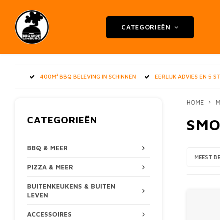
CATEGORIEËN
400M² BBQ BELEVING IN SCHINNEN
EERLIJK ADVIES EN 5 
HOME
M
CATEGORIEËN
SMO
BBQ & MEER
MEEST B
PIZZA & MEER
BUITENKEUKENS & BUITEN
LEVEN
ACCESSOIRES