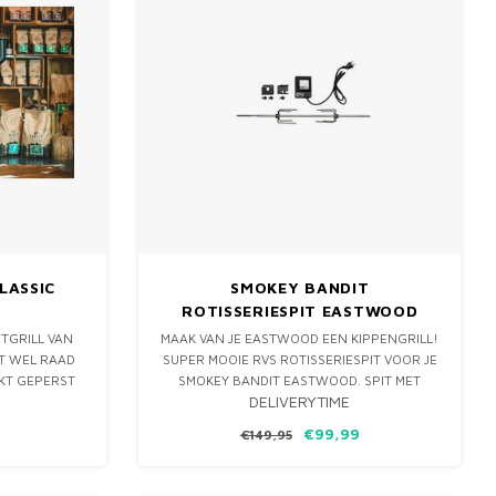
LASSIC
SMOKEY BANDIT
ROTISSERIESPIT EASTWOOD
ETGRILL VAN
MAAK VAN JE EASTWOOD EEN KIPPENGRILL!
UT WEL RAAD
SUPER MOOIE RVS ROTISSERIESPIT VOOR JE
OKT GEPERST
SMOKEY BANDIT EASTWOOD. SPIT MET
DELIVERYTIME
ALITEIT
TWEE VERSTELBARE RVS VORKEN EN EEN
ORZIEN VAN
STERKE 230V MOTOR.
€99,99
€149,95
AR MEE HET
MET HET
NE