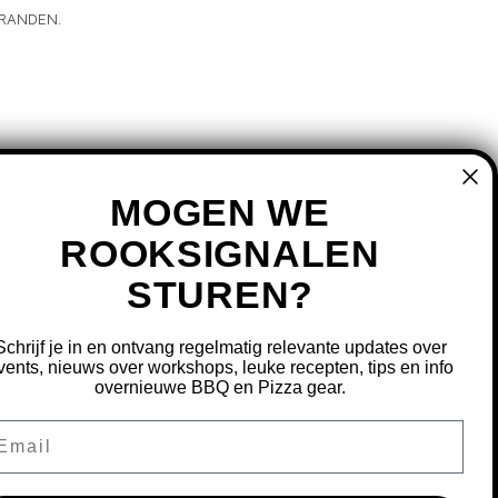
BRANDEN.
MOGEN WE
ROOKSIGNALEN
STUREN?
MIJN ACCOUNT
REGISTREREN
Schrijf je in en ontvang regelmatig relevante updates over
MIJN BESTELLINGEN
vents, nieuws over workshops, leuke recepten, tips en info
overnieuwe BBQ en Pizza gear.
MIJN TICKETS
MIJN VERLANGLIJST
ail
OURNEREN