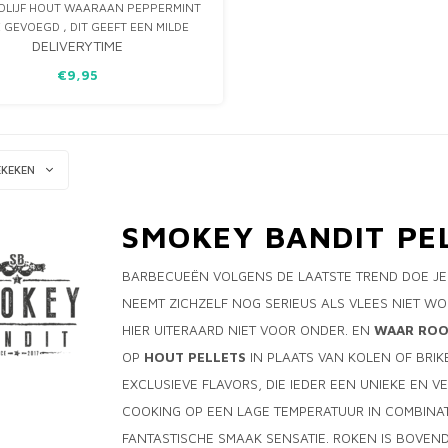
 OLIJF HOUT WAARAAN PEPPERMINT
E GEVOEGD , DIT GEEFT EEN MILDE
DELIVERYTIME
EN MOOIE SMAAK VAN PEPPERMINT
AAN UW ROOK.
€9,95
EKEKEN
SMOKEY BANDIT PEL
BARBECUEËN VOLGENS DE LAATSTE TREND DOE JE
NEEMT ZICHZELF NOG SERIEUS ALS VLEES NIET W
HIER UITERAARD NIET VOOR ONDER. EN
WAAR ROOK
OP
HOUT PELLETS
IN PLAATS VAN KOLEN OF BRIK
EXCLUSIEVE FLAVORS, DIE IEDER EEN UNIEKE EN 
COOKING OP EEN LAGE TEMPERATUUR IN COMBINA
FANTASTISCHE SMAAK SENSATIE. ROKEN IS BOVE