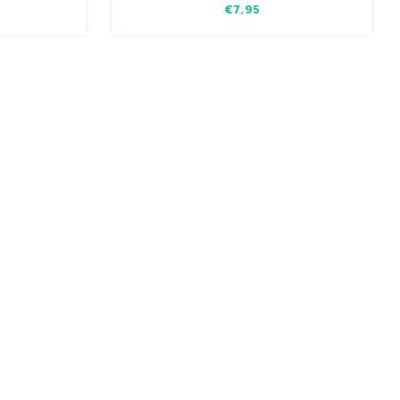
9
€7,95