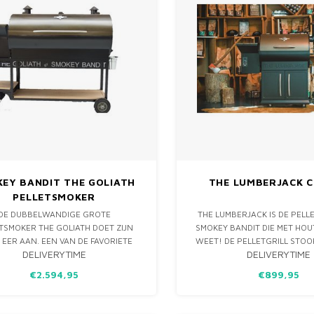
EY BANDIT THE GOLIATH
THE LUMBERJACK C
PELLETSMOKER
DE DUBBELWANDIGE GROTE
THE LUMBERJACK IS DE PELL
TSMOKER THE GOLIATH DOET ZIJN
SMOKEY BANDIT DIE MET HO
EER AAN. EEN VAN DE FAVORIETE
WEET! DE PELLETGRILL STO
DELIVERYTIME
DELIVERYTIME
S VAN BBQ SHOP LIMBURG VOOR
HOUTZAAGSEL VAN TOPKW
RING DOOR DE GROTE WIELEN EN
HELEMAAL AUTOMATISCH. VO
€2.594,95
€899,95
ACITEIT VAN BIJNA 10.000CM2.
UNIEK BRANDER-SYSTEEM WA
TEVENS MOGELIJK IS OM 
OPTIONELE OPTIO