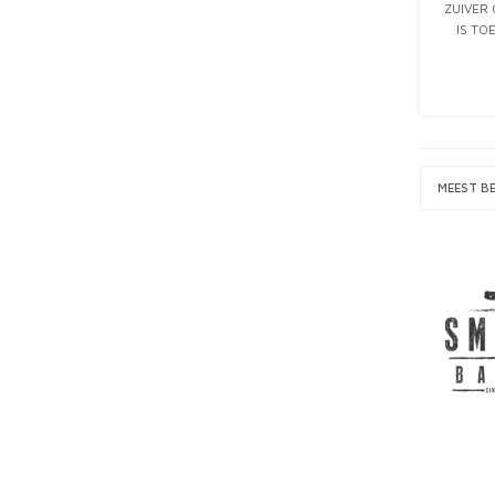
ZUIVER
IS TO
MAAR E
MEEST B