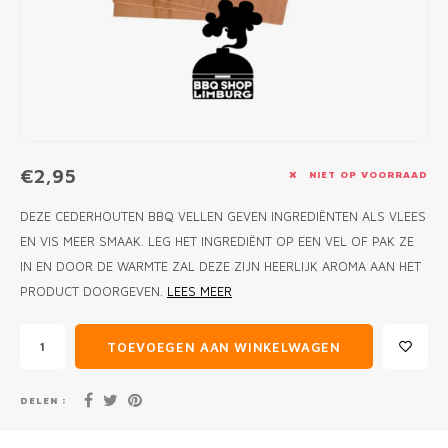
MONO
PREM
BBQ 
LAMP
KLED
PRIM
FUN 
AFDE
PANN
KAMA
PICKL
ROTIS
EMPA
€2,95
NIET OP VOORRAAD
DEZE CEDERHOUTEN BBQ VELLEN GEVEN INGREDIËNTEN ALS VLEES
EN VIS MEER SMAAK. LEG HET INGREDIËNT OP EEN VEL OF PAK ZE
IN EN DOOR DE WARMTE ZAL DEZE ZIJN HEERLIJK AROMA AAN HET
PRODUCT DOORGEVEN.
LEES MEER
TOEVOEGEN AAN WINKELWAGEN
DELEN :