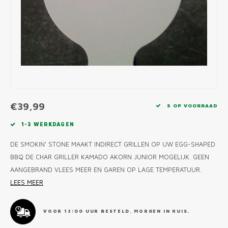
MONO
PREM
BBQ 
LAMP
KLED
PRIM
FUN 
AFDE
PANN
KAMA
PICKL
ROTIS
EMPA
€39,99
5 OP VOORRAAD
1-3 WERKDAGEN
DE SMOKIN' STONE MAAKT INDIRECT GRILLEN OP UW EGG-SHAPED
BBQ DE CHAR GRILLER KAMADO AKORN JUNIOR MOGELIJK. GEEN
AANGEBRAND VLEES MEER EN GAREN OP LAGE TEMPERATUUR.
LEES MEER
VOOR 13:00 UUR BESTELD, MORGEN IN HUIS.