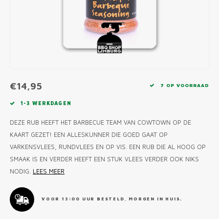
MONO
PREM
BBQ 
LAMP
KLED
PRIM
FUN 
AFDE
PANN
KAMA
PICKL
ROTIS
EMPA
€14,95
7 OP VOORRAAD
1-3 WERKDAGEN
DEZE RUB HEEFT HET BARBECUE TEAM VAN COWTOWN OP DE
KAART GEZET! EEN ALLESKUNNER DIE GOED GAAT OP
VARKENSVLEES, RUNDVLEES EN OP VIS. EEN RUB DIE AL HOOG OP
SMAAK IS EN VERDER HEEFT EEN STUK VLEES VERDER OOK NIKS
NODIG.
LEES MEER
VOOR 13:00 UUR BESTELD, MORGEN IN HUIS.