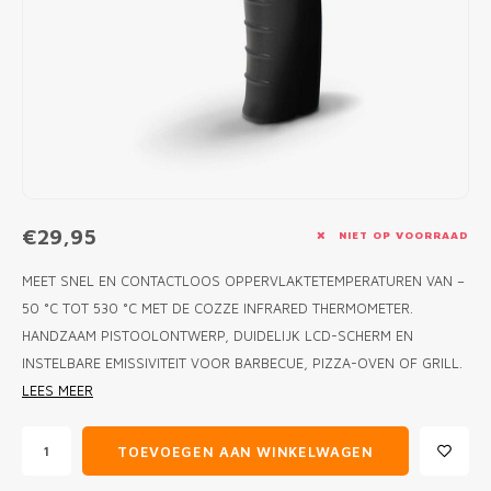
MONO
PREM
BBQ 
LAMP
KLED
PRIM
FUN 
AFDE
PANN
KAMA
PICKL
ROTIS
EMPA
€29,95
NIET OP VOORRAAD
MEET SNEL EN CONTACTLOOS OPPERVLAKTETEMPERATUREN VAN –
50 °C TOT 530 °C MET DE COZZE INFRARED THERMOMETER.
HANDZAAM PISTOOLONTWERP, DUIDELIJK LCD-SCHERM EN
INSTELBARE EMISSIVITEIT VOOR BARBECUE, PIZZA-OVEN OF GRILL.
LEES MEER
TOEVOEGEN AAN WINKELWAGEN