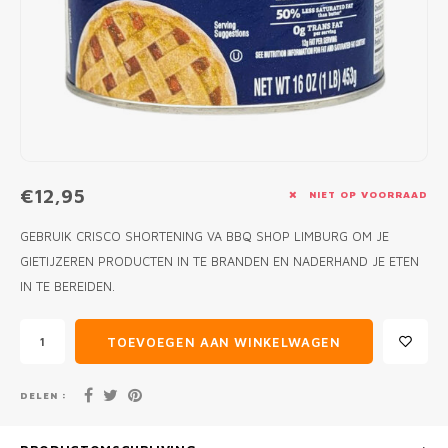
MONO
PREM
BBQ 
LAMP
KLED
PRIM
FUN 
AFDE
PANN
KAMA
PICKL
ROTIS
EMPA
€12,95
NIET OP VOORRAAD
GEBRUIK CRISCO SHORTENING VA BBQ SHOP LIMBURG OM JE
GIETIJZEREN PRODUCTEN IN TE BRANDEN EN NADERHAND JE ETEN
IN TE BEREIDEN.
TOEVOEGEN AAN WINKELWAGEN
DELEN :