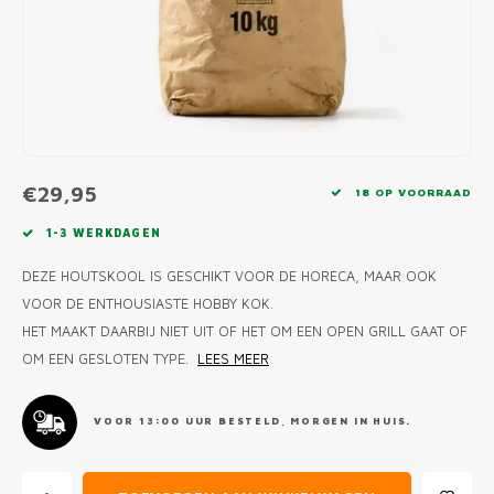
MONO
PREM
BBQ 
LAMP
KLED
PRIM
FUN 
AFDE
PANN
KAMA
PICKL
ROTIS
EMPA
€29,95
18 OP VOORRAAD
1-3 WERKDAGEN
DEZE HOUTSKOOL IS GESCHIKT VOOR DE HORECA, MAAR OOK
VOOR DE ENTHOUSIASTE HOBBY KOK.
HET MAAKT DAARBIJ NIET UIT OF HET OM EEN OPEN GRILL GAAT OF
OM EEN GESLOTEN TYPE.
LEES MEER
VOOR 13:00 UUR BESTELD, MORGEN IN HUIS.